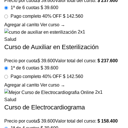
Precio por cuota
$
39.600
Valor total del curso:
$
237.600
1ª de 6 cuotas
$ 39.600
Pago completo
40% OFF
$ 142.560
Agregar al carrito
Ver curso →
2x1
Salud
Curso de Auxiliar en Esterilización
Precio por cuota
$
39.600
Valor total del curso:
$
237.600
1ª de 6 cuotas
$ 39.600
Pago completo
40% OFF
$ 142.560
Agregar al carrito
Ver curso →
2x1
Salud
Curso de Electrocardiograma
Precio por cuota
$
39.600
Valor total del curso:
$
158.400