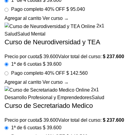
1ª de 4 cuotas
$ 39.600
Pago completo
40% OFF
$ 95.040
Agregar al carrito
Ver curso →
2x1
Salud
Salud Mental
Curso de Neurodiversidad y TEA
Precio por cuota
$
39.600
Valor total del curso:
$
237.600
1ª de 6 cuotas
$ 39.600
Pago completo
40% OFF
$ 142.560
Agregar al carrito
Ver curso →
2x1
Desarrollo Profesional y Emprendedores
Salud
Curso de Secretariado Medico
Precio por cuota
$
39.600
Valor total del curso:
$
237.600
1ª de 6 cuotas
$ 39.600