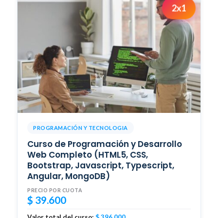
2x1
PROGRAMACIÓN Y TECNOLOGIA
Curso de Programación y Desarrollo
Web Completo (HTML5, CSS,
Bootstrap, Javascript, Typescript,
Angular, MongoDB)
PRECIO POR CUOTA
$
39.600
Valor total del curso:
$
396.000