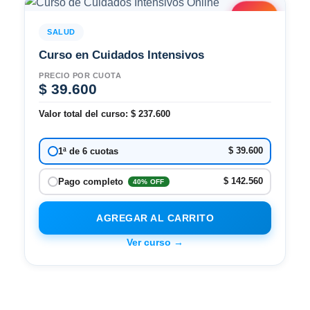
2x1
SALUD
Curso en Cuidados Intensivos
PRECIO POR CUOTA
$
39.600
Valor total del curso:
$
237.600
$ 39.600
1ª de 6 cuotas
$ 142.560
Pago completo
40% OFF
AGREGAR AL CARRITO
Ver curso →