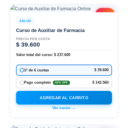
2x1
SALUD
Curso de Auxiliar de Farmacia
PRECIO POR CUOTA
$
39.600
Valor total del curso:
$
237.600
$ 39.600
1ª de 6 cuotas
$ 142.560
Pago completo
40% OFF
AGREGAR AL CARRITO
Ver curso →