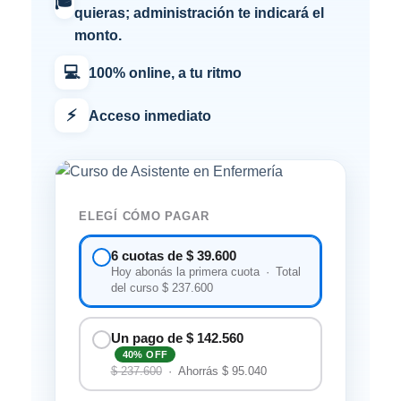
🎓
quieras; administración te indicará el
monto.
💻
100% online, a tu ritmo
⚡
Acceso inmediato
ELEGÍ CÓMO PAGAR
6 cuotas de $ 39.600
Hoy abonás la primera cuota · Total
del curso $ 237.600
Un pago de $ 142.560
40% OFF
$ 237.600
· Ahorrás $ 95.040