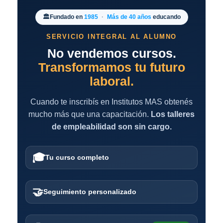
🏛️
Fundado en
1985
·
Más de 40 años
educando
SERVICIO INTEGRAL AL ALUMNO
No vendemos cursos.
Transformamos tu futuro
laboral.
Cuando te inscribís en Institutos MAS obtenés
mucho más que una capacitación.
Los talleres
de empleabilidad son sin cargo.
🎓
Tu curso completo
🤝
Seguimiento personalizado