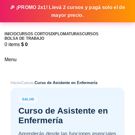
🎉 ¡PROMO 2x1! Llevá 2 cursos y pagá solo el de
mayor precio.
INICIO
CURSOS CORTOS
DIPLOMATURAS
CURSOS
BOLSA DE TRABAJO
0
items
$
0
Plataforma educativa
Menu
Inicio
›
Cursos
›
Curso de Asistente en Enfermería
SALUD
Curso de Asistente en
Enfermería
Aprenderás desde las funciones esenciales