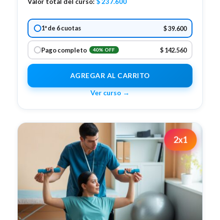
Valor total del curso:
$
237.600
1ª de 6 cuotas
$ 39.600
Pago completo
$ 142.560
40% OFF
AGREGAR AL CARRITO
Ver curso →
2x1