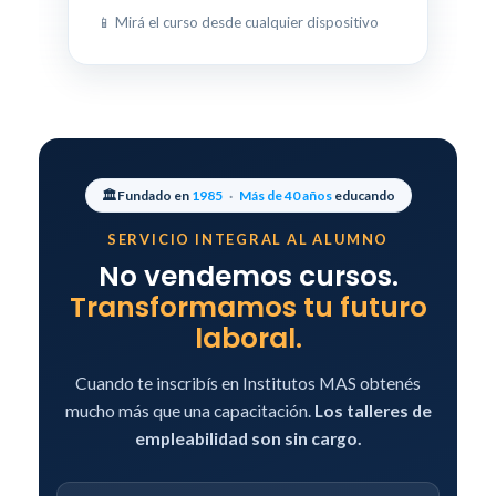
📱 Mirá el curso desde cualquier dispositivo
🏛️
Fundado en
1985
·
Más de 40 años
educando
SERVICIO INTEGRAL AL ALUMNO
No vendemos cursos.
Transformamos tu futuro
laboral.
Cuando te inscribís en Institutos MAS obtenés
mucho más que una capacitación.
Los talleres de
empleabilidad son sin cargo.