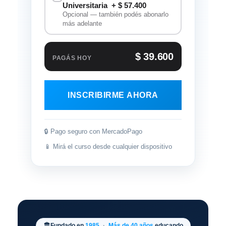
Universitaria
+ $ 57.400
Opcional — también podés abonarlo
más adelante
$ 39.600
PAGÁS HOY
INSCRIBIRME AHORA
🔒 Pago seguro con MercadoPago
📱 Mirá el curso desde cualquier dispositivo
🏛️
Fundado en
1985
·
Más de 40 años
educando