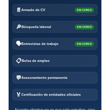
📄
Armado de CV
SIN CARGO
🔎
Búsqueda laboral
SIN CARGO
🗣️
Entrevistas de trabajo
SIN CARGO
📋
Bolsa de empleo
💬
Asesoramiento permanente
🏅
Certificación de entidades oficiales
Nuestro objetivo no es que solo estudies, sino